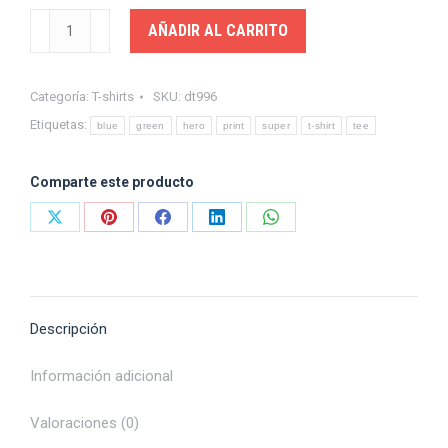
Hero
AÑADIR AL CARRITO
tee
cantidad
Categoría:
T-shirts
SKU:
dt996
Etiquetas:
blue
green
hero
print
super
t-shirt
tee
Comparte este producto
Share
Share
Share
Share
Share
on
on
on
on
on
X
Pinterest
Facebook
LinkedIn
WhatsApp
Descripción
Información adicional
Valoraciones (0)