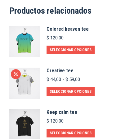
Productos relacionados
Colored heaven tee
$
120,00
Este
SELECCIONAR OPCIONES
producto
tiene
Creative tee
múltiples
Rango
$
44,00
-
$
59,00
variantes.
de
precios:
Este
Las
SELECCIONAR OPCIONES
desde
producto
opciones
$ 44,00
tiene
se
hasta
Keep calm tee
$ 59,00
múltiples
pueden
$
120,00
variantes.
elegir
Este
Las
en
SELECCIONAR OPCIONES