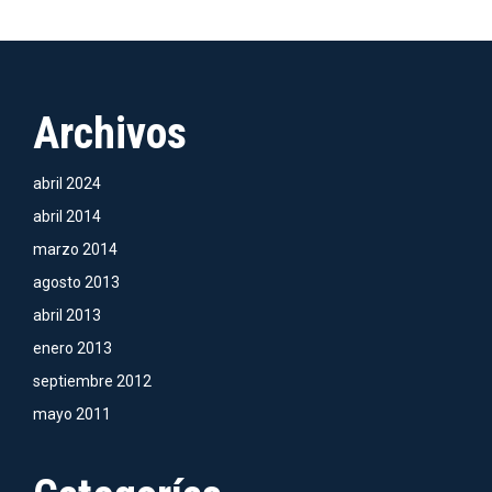
múltiples
pueden
de
variantes.
elegir
producto
Las
en
opciones
la
Archivos
se
página
pueden
de
abril 2024
elegir
producto
abril 2014
en
marzo 2014
la
página
agosto 2013
de
abril 2013
producto
enero 2013
septiembre 2012
mayo 2011