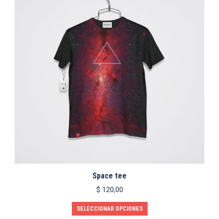
opciones
se
pueden
elegir
en
la
página
de
producto
Space tee
$
120,00
Este
SELECCIONAR OPCIONES
producto