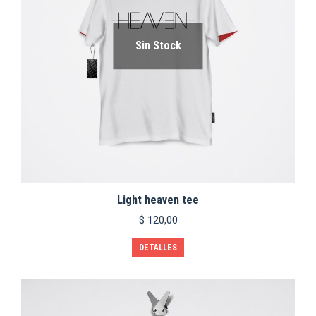
en
la
página
Sin Stock
de
producto
Light heaven tee
$
120,00
Este
DETALLES
producto
tiene
múltiples
variantes.
Las