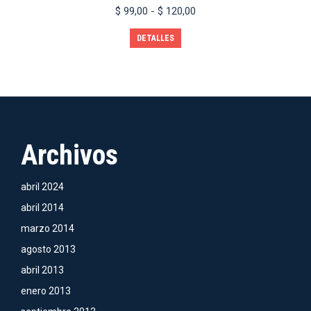
Rango
$
99,00
-
$
120,00
de
Este
precios:
DETALLES
producto
desde
tiene
$ 99,00
múltiples
hasta
variantes.
$ 120,00
Las
opciones
se
pueden
Archivos
elegir
en
la
abril 2024
página
de
abril 2014
producto
marzo 2014
agosto 2013
abril 2013
enero 2013