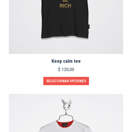
producto
Keep calm tee
$
120,00
Este
SELECCIONAR OPCIONES
producto
tiene
múltiples
variantes.
Las
opciones
se
pueden
elegir